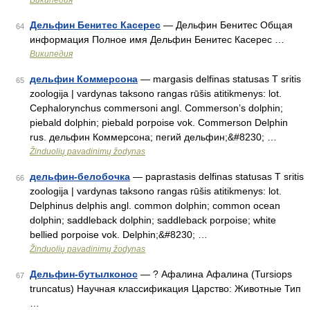
Википедия
Дельфин Бенитес Касерес
— Дельфин Бенитес Общая
64
информация Полное имя Дельфин Бенитес Касерес …
Википедия
дельфин Коммерсона
— margasis delfinas statusas T sritis
65
zoologija | vardynas taksono rangas rūšis atitikmenys: lot.
Cephalorynchus commersoni angl. Commerson’s dolphin;
piebald dolphin; piebald porpoise vok. Commerson Delphin
rus. дельфин Коммерсона; пегий дельфин;&#8230; …
Žinduolių pavadinimų žodynas
дельфин-белобочка
— paprastasis delfinas statusas T sritis
66
zoologija | vardynas taksono rangas rūšis atitikmenys: lot.
Delphinus delphis angl. common dolphin; common ocean
dolphin; saddleback dolphin; saddleback porpoise; white
bellied porpoise vok. Delphin;&#8230; …
Žinduolių pavadinimų žodynas
Дельфин-бутылконос
— ? Афалина Афалина (Tursiops
67
truncatus) Научная классификация Царство: Животные Тип
…