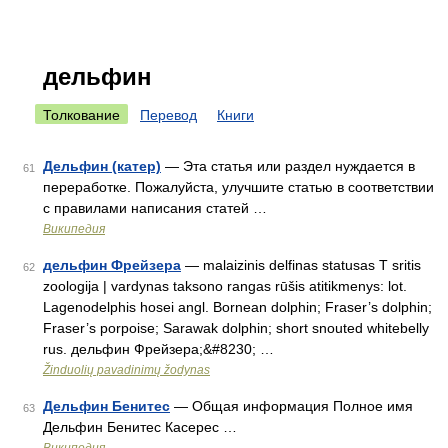
дельфин
Толкование
Перевод
Книги
Дельфин (катер)
— Эта статья или раздел нуждается в
61
переработке. Пожалуйста, улучшите статью в соответствии
с правилами написания статей …
Википедия
дельфин Фрейзера
— malaizinis delfinas statusas T sritis
62
zoologija | vardynas taksono rangas rūšis atitikmenys: lot.
Lagenodelphis hosei angl. Bornean dolphin; Fraser’s dolphin;
Fraser’s porpoise; Sarawak dolphin; short snouted whitebelly
rus. дельфин Фрейзера;&#8230; …
Žinduolių pavadinimų žodynas
Дельфин Бенитес
— Общая информация Полное имя
63
Дельфин Бенитес Касерес …