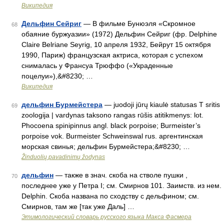
Википедия
Дельфин Сейриг
— В фильме Бунюэля «Скромное
68
обаяние буржуазии» (1972) Дельфин Сейриг (фр. Delphine
Claire Belriane Seyrig, 10 апреля 1932, Бейрут 15 октября
1990, Париж) французская актриса, которая с успехом
снималась у Франсуа Трюффо («Украденные
поцелуи»),&#8230; …
Википедия
дельфин Бурмейстера
— juodoji jūrų kiaulė statusas T sritis
69
zoologija | vardynas taksono rangas rūšis atitikmenys: lot.
Phocoena spinipinnus angl. black porpoise; Burmeister’s
porpoise vok. Burmeister Schweinswal rus. аргентинская
морская свинья; дельфин Бурмейстера;&#8230; …
Žinduolių pavadinimų žodynas
дельфин
— также в знач. скоба на стволе пушки ,
70
последнее уже у Петра I; см. Смирнов 101. Заимств. из нем.
Delphin. Скоба названа по сходству с дельфином; см.
Смирнов, там же [так уже Даль] …
Этимологический словарь русского языка Макса Фасмера